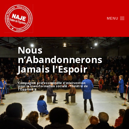
MENU
Nous
n’Abandonnerons
Jamais l'Espoir
Compagnie professionnelle d'intervention
pour la transformation sociale - Théâtre de
l'Opprimé·e