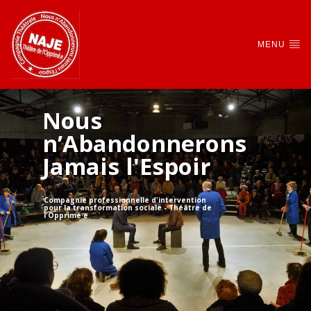
MENU
Nous
n’Abandonnerons
Jamais l'Espoir
Compagnie professionnelle d'intervention
pour la transformation sociale - Théâtre de
l'Opprimé·e