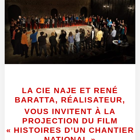
LA CIE NAJE ET RENÉ
BARATTA, RÉALISATEUR,
VOUS INVITENT À LA
PROJECTION DU FILM
« HISTOIRES D’UN CHANTIER
NATIONAL »