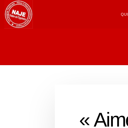
QU
« Aime