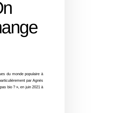
On
 mange
ues du monde populaire à
 particulièrement par Agnès
as bio ? », en juin 2021 à