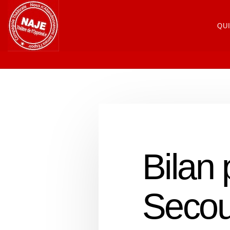
QU
Bilan 
Secou