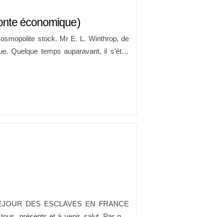
(conte économique)
osmopolite stock. Mr E. L. Winthrop, de
e. Quelque temps auparavant, il s’était
s encore été exploré complètement et de
oujours conscients de […]
DU SÉJOUR DES ESCLAVES EN FRANCE
tous, présents et à venir, salut. Par nos