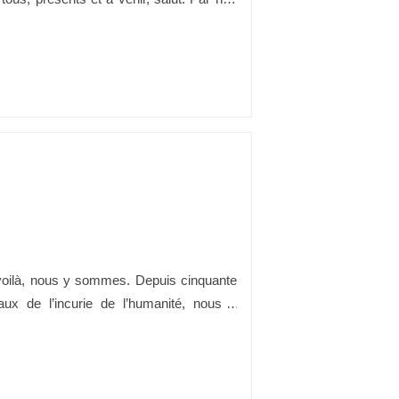
qu’il serait sursis au jugement de toutes
ilà, nous y sommes. Depuis cinquante
ux de l’incurie de l’humanité, nous y
 sait le faire avec brio, qui ne perçoit
gale […]