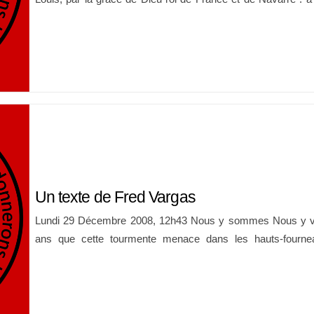
lettres patentes du 3 septembre dernier, nous avons ordonné 
causes ou procès concernant l’état des noirs de l’un […]
Un texte de Fred Vargas
Lundi 29 Décembre 2008, 12h43 Nous y sommes Nous y vo
ans que cette tourmente menace dans les hauts-fournea
sommes. Dans le mur, au bord du gouffre, comme seul l’homme
la réalité que lorsqu’elle lui fait mal.Telle notre bonne vieille ci