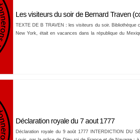
Les visiteurs du soir de Bernard Traven 
TEXTE DE B TRAVEN : les visiteurs du soir. Bibliothèque c
New York, était en vacances dans la république du Mexiqu
avisé que ce pays étrange et vraiment sauvage n’avait pa
façon satisfaisante par les Rotariens et les Lions, qui sont t
Déclaration royale du 7 aout 1777
Déclaration royale du 9 août 1777 INTERDICTION 
Louis, par la grâce de Dieu roi de France et de Navarre : à 