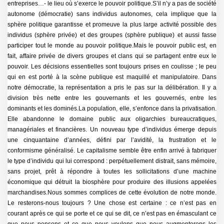
entreprises…- le lieu où s’exerce le pouvoir politique.S’il n’y a pas de société
autonome (démocratie) sans individus autonomes, cela implique que la
sphère politique garantisse et promeuve la plus large activité possible des
individus (sphère privée) et des groupes (sphère publique) et aussi fasse
participer tout le monde au pouvoir politique.Mais le pouvoir public est, en
fait, affaire privée de divers groupes et clans qui se partagent entre eux le
pouvoir. Les décisions essentielles sont toujours prises en coulisse ; le peu
qui en est porté à la scène publique est maquillé et manipulatoire. Dans
notre démocratie, la représentation a pris le pas sur la délibération. Il y a
division très nette entre les gouvernants et les gouvernés, entre les
dominants et les dominés.La population, elle, s’enfonce dans la privatisation.
Elle abandonne le domaine public aux oligarchies bureaucratiques,
managériales et financières. Un nouveau type d’individus émerge depuis
une cinquantaine d’années, défini par l’avidité, la frustration et le
conformisme généralisé. Le capitalisme semble être enfin arrivé à fabriquer
le type d’individu qui lui correspond : perpétuellement distrait, sans mémoire,
sans projet, prêt à répondre à toutes les sollicitations d’une machine
économique qui détruit la biosphère pour produire des illusions appelées
marchandises.Nous sommes complices de cette évolution de notre monde.
Le resterons-nous toujours ? Une chose est certaine : ce n’est pas en
courant après ce qui se porte et ce qui se dit, ce n’est pas en émasculant ce