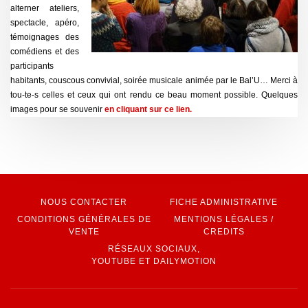
alterner ateliers,
spectacle, apéro,
témoignages des
comédiens et des
participants
habitants, couscous convivial, soirée musicale animée par le Bal’U… Merci à
tou-te-s celles et ceux qui ont rendu ce beau moment possible. Quelques
images pour se souvenir
en cliquant sur ce lien
.
NOUS CONTACTER
FICHE ADMINISTRATIVE
CONDITIONS GÉNÉRALES DE
MENTIONS LÉGALES /
VENTE
CREDITS
RÉSEAUX SOCIAUX,
YOUTUBE ET DAILYMOTION