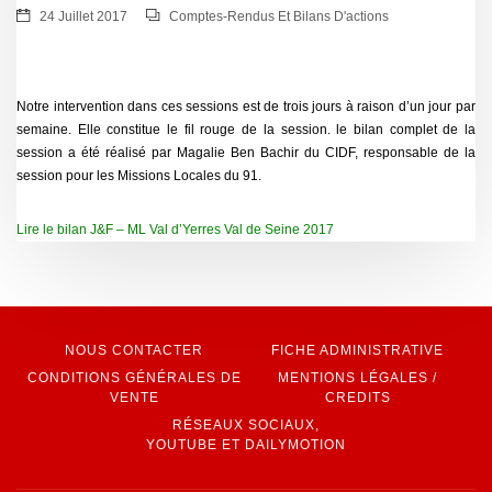
24 Juillet 2017
Comptes-Rendus Et Bilans D'actions
Notre intervention dans ces sessions est de trois jours à raison d’un jour par
semaine. Elle constitue le fil rouge de la session. le bilan complet de la
session a été réalisé par Magalie Ben Bachir du CIDF, responsable de la
session pour les Missions Locales du 91.
Lire le bilan J&F – ML Val d’Yerres Val de Seine 2017
NOUS CONTACTER
FICHE ADMINISTRATIVE
CONDITIONS GÉNÉRALES DE
MENTIONS LÉGALES /
VENTE
CREDITS
RÉSEAUX SOCIAUX,
YOUTUBE ET DAILYMOTION