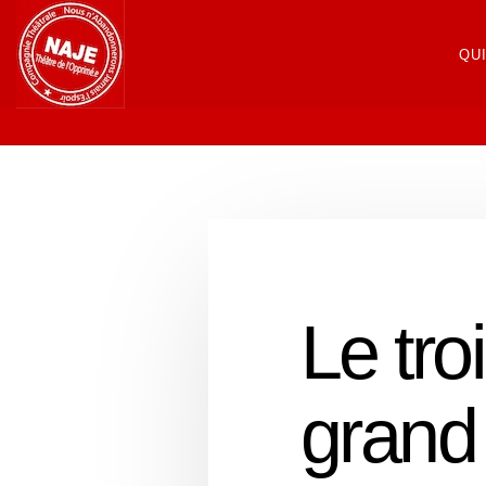
QU
Le tr
grand 