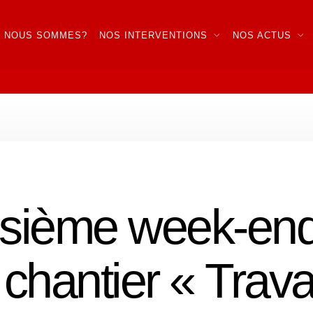
I NOUS SOMMES?
NOS INTERVENTIONS
NOS ACTUS
oisième week-en
chantier « Travai