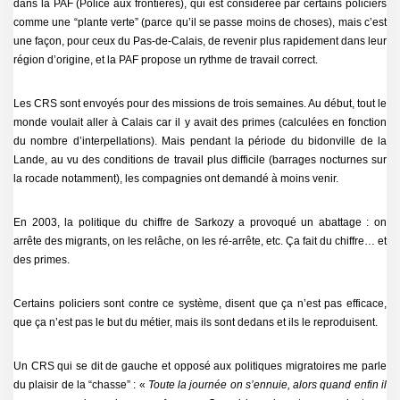
dans la PAF (Police aux frontières), qui est considérée par certains policiers
comme une “plante verte” (parce qu’il se passe moins de choses), mais c’est
une façon, pour ceux du Pas-de-Calais, de revenir plus rapidement dans leur
région d’origine, et la PAF propose un rythme de travail correct.
Les CRS sont envoyés pour des missions de trois semaines. Au début, tout le
monde voulait aller à Calais car il y avait des primes (calculées en fonction
du nombre d’interpellations). Mais pendant la période du bidonville de la
Lande, au vu des conditions de travail plus difficile (barrages nocturnes sur
la rocade notamment), les compagnies ont demandé à moins venir.
En 2003, la politique du chiffre de Sarkozy a provoqué un abattage : on
arrête des migrants, on les relâche, on les ré-arrête, etc. Ça fait du chiffre… et
des primes.
Certains policiers sont contre ce système, disent que ça n’est pas efficace,
que ça n’est pas le but du métier, mais ils sont dedans et ils le reproduisent.
Un CRS qui se dit de gauche et opposé aux politiques migratoires me parle
du plaisir de la “chasse” : «
Toute la journée on s’ennuie, alors quand enfin il