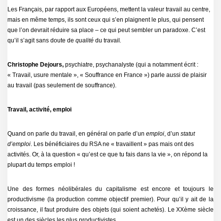
Les Français, par rapport aux Européens, mettent la valeur travail au centre,
mais en même temps, ils sont ceux qui s’en plaignent le plus, qui pensent
que l’on devrait réduire sa place – ce qui peut sembler un paradoxe. C’est
qu’il s’agit sans doute de
qualité
du travail
.
Christophe Dejours,
psychiatre, psychanalyste (qui a notamment écrit :
« Travail, usure mentale », « Souffrance en France ») parle aussi de plaisir
au travail (pas seulement de souffrance).
Travail, activité, emploi
Quand on parle du travail, en général on parle d’un
emploi
, d’un
statut
d’emploi
. Les bénéficiaires du RSA ne « travaillent » pas mais ont des
activités. Or, à la question « qu’est ce que tu fais dans la vie », on répond la
plupart du temps emploi !
Une des formes néolibérales du capitalisme est encore et toujours le
productivisme (la production comme objectif premier). Pour qu’il y ait de la
croissance, il faut produire des objets (qui soient achetés). Le XXème siècle
est un des siècles les plus productivistes.