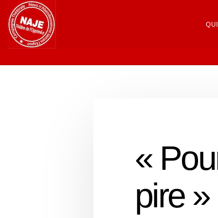
QU
« Pour
pire 