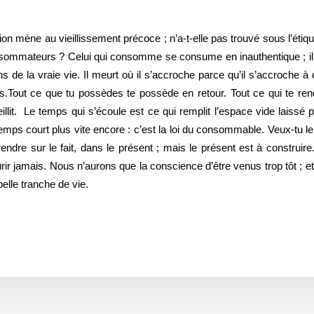
n mène au vieillissement précoce ; n’a-t-elle pas trouvé sous l’étiq
sommateurs ? Celui qui consomme se consume en inauthentique ; il nou
s de la vraie vie. Il meurt où il s’accroche parce qu’il s’accroche 
.Tout ce que tu possèdes te possède en retour. Tout ce qui te rend 
illit. Le temps qui s’écoule est ce qui remplit l’espace vide laissé 
mps court plus vite encore : c’est la loi du consommable. Veux-tu le re
le prendre sur le fait, dans le présent ; mais le présent est à constru
urir jamais. Nous n’aurons que la conscience d’être venus trop tôt ; e
elle tranche de vie.