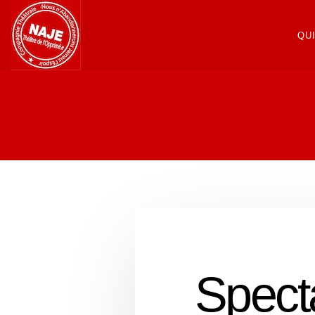
QU
Specta