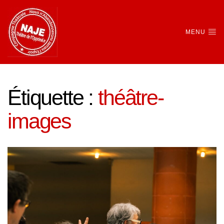
MENU
Étiquette :
théâtre-
images