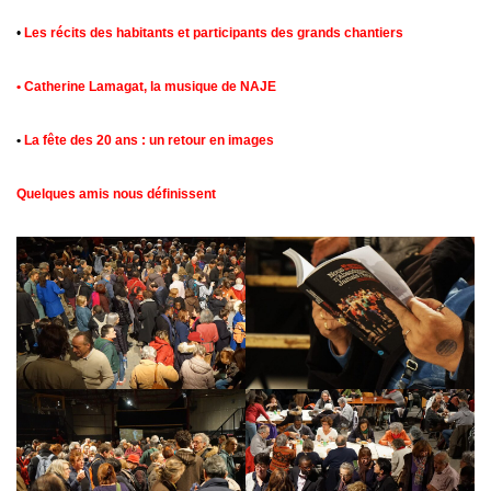
•
Les récits des habitants et participants des grands chantiers
•
Catherine Lamagat, la musique de NAJE
•
La fête des 20 ans : un retour en images
Quelques amis nous définissent