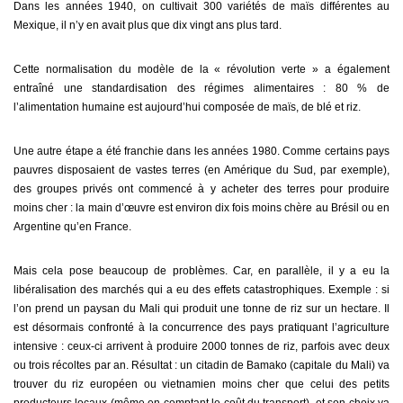
Dans les années 1940, on cultivait 300 variétés de maïs différentes au
Mexique, il n’y en avait plus que dix vingt ans plus tard.
Cette normalisation du modèle de la « révolution verte » a également
entraîné une standardisation des régimes alimentaires : 80 % de
l’alimentation humaine est aujourd’hui composée de maïs, de blé et riz.
Une autre étape a été franchie dans les années 1980. Comme certains pays
pauvres disposaient de vastes terres (en Amérique du Sud, par exemple),
des groupes privés ont commencé à y acheter des terres pour produire
moins cher : la main d’œuvre est environ dix fois moins chère au Brésil ou en
Argentine qu’en France.
Mais cela pose beaucoup de problèmes. Car, en parallèle, il y a eu la
libéralisation des marchés qui a eu des effets catastrophiques. Exemple : si
l’on prend un paysan du Mali qui produit une tonne de riz sur un hectare. Il
est désormais confronté à la concurrence des pays pratiquant l’agriculture
intensive : ceux-ci arrivent à produire 2000 tonnes de riz, parfois avec deux
ou trois récoltes par an. Résultat : un citadin de Bamako (capitale du Mali) va
trouver du riz européen ou vietnamien moins cher que celui des petits
producteurs locaux (même en comptant le coût du transport), et son choix va