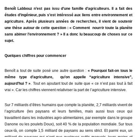
Benoît Labbouz n’est pas issu d’une famille d’agriculteurs. Il a fait des
études d’ingénieur, puis s’est intéressé aux liens entre environnement et
agriculture. Après plusieurs années de recherches, il vient de soutenir
une thèse autour de cette question : « Comment nourrir toute la planète
sans abimer l’environnement ? » Il a donc lu beaucoup de choses sur ce
sujet.
Quelques chiffres pour commencer
Benoît a tout de suite posé une autre question :
« Pourquoi fait-on tous le
même type d’agriculture, qu’on appelle “agriculture intensive”,
aujourd’hui ? »
. Tout en ajoutant tout de suite que « ce n’est pas tout à fait
vrai ». Car les chiffres viennent relativiser la part de l’agriculture intensive.
Sur 7 milliards d’êtres humains que compte la planète, 2,7 milliards vivent de
l’agriculture (les paysans et leurs familles, mais aussi tous ceux qui
travaillent dans les industries agro-alimentaires, par exemple dans le groupe
Danone ou les poulets Doux), soit 40 % de la population mondiale. Sur tous
ceux-là, on compte 1,5 milliard de paysans au sens strict. Et parmi eux, un
milliard de paysans qui n’ont que quelques outils manuels, leurs mains et