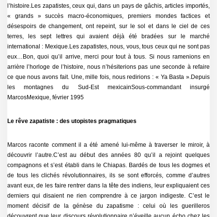
l’histoire.Les zapatistes, ceux qui, dans un pays de gâchis, articles importés,
« grands » succès macro-économiques, premiers mondes factices et
désespoirs de changement, ont repeint, sur le sol et dans le ciel de ces
terres, les sept lettres qui avaient déjà été bradées sur le marché
international : Mexique.Les zapatistes, nous, vous, tous ceux qui ne sont pas
eux…Bon, quoi qu’il arrive, merci pour tout à tous. Si nous ramenions en
arrière l’horloge de l’histoire, nous n’hésiterions pas une seconde à refaire
ce que nous avons fait. Une, mille fois, nous redirions : « Ya Basta ».Depuis
les montagnes du Sud-Est mexicainSous-commandant insurgé
MarcosMexique, février 1995
Le rêve zapatiste : des utopistes pragmatiques
Marcos raconte comment il a été amené lui-même à traverser le miroir, à
découvrir l’autre.C’est au début des années 80 qu’il a rejoint quelques
compagnons et s’est établi dans le Chiapas. Bardés de tous les dogmes et
de tous les clichés révolutionnaires, ils se sont efforcés, comme d’autres
avant eux, de les faire rentrer dans la tête des indiens, leur expliquaient ces
derniers qui disaient ne rien comprendre à ce jargon indigeste. C’est le
moment décisif de la génèse du zapatisme : celui où les guerilleros
découvrent que leur discours révolutionnaire n’éveille aucun écho chez les