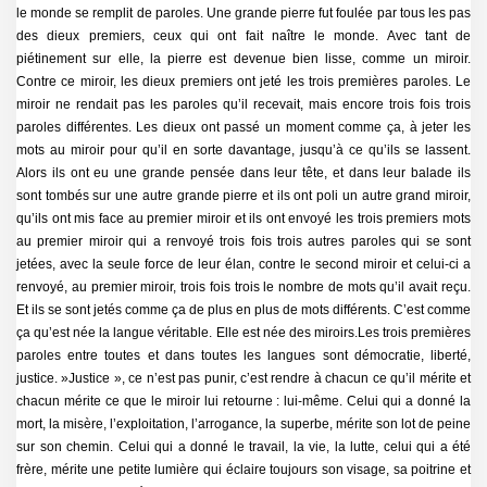
le monde se remplit de paroles. Une grande pierre fut foulée par tous les pas
des dieux premiers, ceux qui ont fait naître le monde. Avec tant de
piétinement sur elle, la pierre est devenue bien lisse, comme un miroir.
Contre ce miroir, les dieux premiers ont jeté les trois premières paroles. Le
miroir ne rendait pas les paroles qu’il recevait, mais encore trois fois trois
paroles différentes. Les dieux ont passé un moment comme ça, à jeter les
mots au miroir pour qu’il en sorte davantage, jusqu’à ce qu’ils se lassent.
Alors ils ont eu une grande pensée dans leur tête, et dans leur balade ils
sont tombés sur une autre grande pierre et ils ont poli un autre grand miroir,
qu’ils ont mis face au premier miroir et ils ont envoyé les trois premiers mots
au premier miroir qui a renvoyé trois fois trois autres paroles qui se sont
jetées, avec la seule force de leur élan, contre le second miroir et celui-ci a
renvoyé, au premier miroir, trois fois trois le nombre de mots qu’il avait reçu.
Et ils se sont jetés comme ça de plus en plus de mots différents. C’est comme
ça qu’est née la langue véritable. Elle est née des miroirs.Les trois premières
paroles entre toutes et dans toutes les langues sont démocratie, liberté,
justice. »Justice », ce n’est pas punir, c’est rendre à chacun ce qu’il mérite et
chacun mérite ce que le miroir lui retourne : lui-même. Celui qui a donné la
mort, la misère, l’exploitation, l’arrogance, la superbe, mérite son lot de peine
sur son chemin. Celui qui a donné le travail, la vie, la lutte, celui qui a été
frère, mérite une petite lumière qui éclaire toujours son visage, sa poitrine et