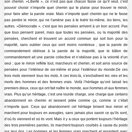
son chemin. »Liberté », ce n’est pas que chacun fasse ce qu’il veut, c’est
pouvoir choisir n’importe quel chemin qui te plaise pour trouver le miroir,
pour faire aller la parole vraie. Mais n’importe quel chemin qui ne te fasse
pas perdre le miroir, qui ne t’amène pas à te trahir toi-même, les tiens, les
autres. »Démocratie », c’est que les pensées arrivent à un bon accord. Pas
que tous pensent pareil, mais que toutes les pensées, ou la majorité des
pensées, cherchent et trouvent un accord commun qui soit bon pour la
majorité, sans oublier ceux qui sont moins nombreux ; que la parole de
commandement obéisse à la parole de la majorité, que le bâton de
commandement ait une parole collective et n’obéisse pas à la volonté d’un
seul ; que le miroir reflète tout, marcheurs et chemin, et soit ainsi source de
pensées pour l’intérieur de soi-même et pour l’extérieur du monde.De ces
trois mots viennent tous les mots. A ces trois-là, s’enchaînent les vies et les
morts des hommes et des femmes vrais. Voilà l’héritage qu’ont laissé les
premiers dieux, ceux qui ont fait naître le monde, aux hommes et aux femmes
vrais. Plus qu’un héritage, c’est une lourde charge, une charge que certains
abandonnent en chemin et laissent jetée comme ça, comme si c’était
n’importe quoi. Ceux qui abandonnent cet héritage brisent leur miroir et
marchent pour toujours en aveugles, sans jamais plus savoir ce qu’ils sont,
d’où ils viennent et où ils vont. Mais il y a ceux qui portent toujours l’héritage
des trois premières paroles, ils marchent toujours courbés à cause du poids
sur leur dos. Les hommes et les femmes vrais marchent et regardent avec