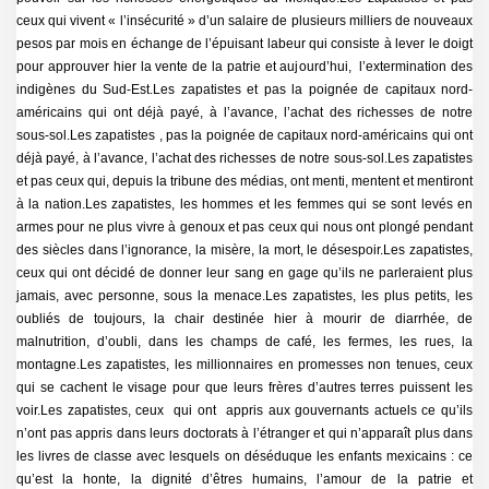
ceux qui vivent « l’insécurité » d’un salaire de plusieurs milliers de nouveaux
pesos par mois en échange de l’épuisant labeur qui consiste à lever le doigt
pour approuver hier la vente de la patrie et aujourd’hui, l’extermination des
indigènes du Sud-Est.Les zapatistes et pas la poignée de capitaux nord-
américains qui ont déjà payé, à l’avance, l’achat des richesses de notre
sous-sol.Les zapatistes , pas la poignée de capitaux nord-américains qui ont
déjà payé, à l’avance, l’achat des richesses de notre sous-sol.Les zapatistes
et pas ceux qui, depuis la tribune des médias, ont menti, mentent et mentiront
à la nation.Les zapatistes, les hommes et les femmes qui se sont levés en
armes pour ne plus vivre à genoux et pas ceux qui nous ont plongé pendant
des siècles dans l’ignorance, la misère, la mort, le désespoir.Les zapatistes,
ceux qui ont décidé de donner leur sang en gage qu’ils ne parleraient plus
jamais, avec personne, sous la menace.Les zapatistes, les plus petits, les
oubliés de toujours, la chair destinée hier à mourir de diarrhée, de
malnutrition, d’oubli, dans les champs de café, les fermes, les rues, la
montagne.Les zapatistes, les millionnaires en promesses non tenues, ceux
qui se cachent le visage pour que leurs frères d’autres terres puissent les
voir.Les zapatistes, ceux qui ont appris aux gouvernants actuels ce qu’ils
n’ont pas appris dans leurs doctorats à l’étranger et qui n’apparaît plus dans
les livres de classe avec lesquels on déséduque les enfants mexicains : ce
qu’est la honte, la dignité d’êtres humains, l’amour de la patrie et