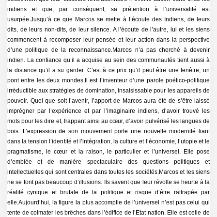
indiens et que, par conséquent, sa prétention à l’universalité est
usurpée.Jusqu’à ce que Marcos se mette à l’écoute des Indiens, de leurs
dits, de leurs non-dits, de leur silence. A l’écoute de l’autre, lui et les siens
commencent à recomposer leur pensée et leur action dans la perspective
d’une politique de la reconnaissance.Marcos n’a pas cherché à devenir
indien. La confiance qu’il a acquise au sein des communautés tient aussi à
la distance qu’il a su garder. C’est à ce prix qu’il peut être une fenêtre, un
pont entre les deux mondes.Il est l’inventeur d’une parole poético-politique
irréductible aux stratégies de domination, insaisissable pour les appareils de
pouvoir. Quel que soit l’avenir, l’apport de Marcos aura été de s’être laissé
imprégner par l’expérience et par l’imaginaire indiens, d’avoir trouvé les
mots pour les dire et, frappant ainsi au cœur, d’avoir pulvérisé les langues de
bois. L’expression de son mouvement porte une nouvelle modernité liant
dans la tension l’identité et l’intégration, la culture et l’économie, l’utopie et le
pragmatisme, le cœur et la raison, le particulier et l’universel. Elle pose
d’emblée et de manière spectaculaire des questions politiques et
intellectuelles qui sont centrales dans toutes les sociétés.Marcos et les siens
ne se font pas beaucoup d’illusions. Ils savent que leur révolte se heurte à la
réalité cynique et brutale de la politique et risque d’être rattrapée par
elle.Aujourd’hui, la figure la plus accomplie de l’universel n’est pas celui qui
tente de colmater les brêches dans l’édifice de l’Etat nation. Elle est celle de